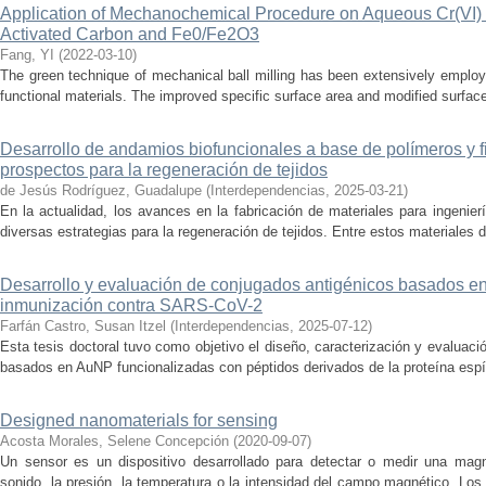
Application of Mechanochemical Procedure on Aqueous Cr(VI) 
Activated Carbon and Fe0/Fe2O3
Fang, YI
(
2022-03-10
)
The green technique of mechanical ball milling has been extensively employe
functional materials. The improved specific surface area and modified surface p
Desarrollo de andamios biofuncionales a base de polímeros y f
prospectos para la regeneración de tejidos
de Jesús Rodríguez, Guadalupe
(
Interdependencias
,
2025-03-21
)
En la actualidad, los avances en la fabricación de materiales para ingenierí
diversas estrategias para la regeneración de tejidos. Entre estos materiales 
Desarrollo y evaluación de conjugados antigénicos basados en
inmunización contra SARS-CoV-2
Farfán Castro, Susan Itzel
(
Interdependencias
,
2025-07-12
)
Esta tesis doctoral tuvo como objetivo el diseño, caracterización y evaluaci
basados en AuNP funcionalizadas con péptidos derivados de la proteína espícu
Designed nanomaterials for sensing
Acosta Morales, Selene Concepción
(
2020-09-07
)
Un sensor es un dispositivo desarrollado para detectar o medir una magn
sonido, la presión, la temperatura o la intensidad del campo magnético. Lo