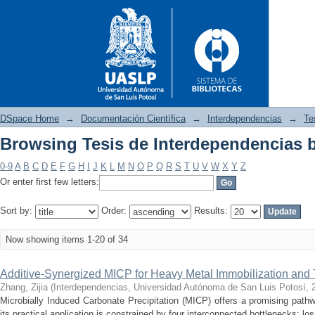
DSpace Home
→
Documentación Científica
→
Interdependencias
→
Te
Browsing Tesis de Interdependencias b
Browsing Tesis de Interdepend
0-9
A
B
C
D
E
F
G
H
I
J
K
L
M
N
O
P
Q
R
S
T
U
V
W
X
Y
Z
Or enter first few letters:
Sort by:
Order:
Results:
Now showing items 1-20 of 34
Additive-Synergized MICP for Heavy Metal Immobilization and T
Zhang, Zijia
(
Interdependencias, Universidad Autónoma de San Luis Potosí
,
Microbially Induced Carbonate Precipitation (MICP) offers a promising path
its practical application is constrained by four interconnected bottlenecks: loss