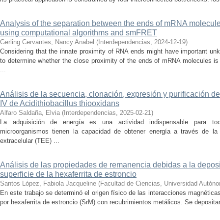
Analysis of the separation between the ends of mRNA molecules
using computational algorithms and smFRET
Gerling Cervantes, Nancy Anabel
(
Interdependencias
,
2024-12-19
)
Considering that the innate proximity of RNA ends might have important unk
to determine whether the close proximity of the ends of mRNA molecules is
...
Análisis de la secuencia, clonación, expresión y purificación de la
IV de Acidithiobacillus thiooxidans
Alfaro Saldaña, Elvia
(
Interdependencias
,
2025-02-21
)
La adquisición de energía es una actividad indispensable para to
microorganismos tienen la capacidad de obtener energía a través de la 
extracelular (TEE) ...
Análisis de las propiedades de remanencia debidas a la deposic
superficie de la hexaferrita de estroncio
Santos López, Fabiola Jacqueline
(
Facultad de Ciencias, Universidad Autón
En este trabajo se determinó el origen físico de las interacciones magnétic
por hexaferrita de estroncio (SrM) con recubrimientos metálicos. Se depositar