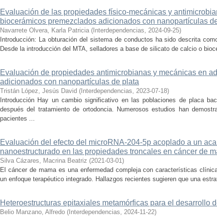
Evaluación de las propiedades físico-mecánicas y antimicrobia
biocerámicos premezclados adicionados con nanopartículas de
Navarrete Olvera, Karla Patricia
(
Interdependencias
,
2024-09-25
)
Introducción: La obturación del sistema de conductos ha sido descrita como
Desde la introducción del MTA, selladores a base de silicato de calcio o bio
Evaluación de propiedades antimicrobianas y mecánicas en ad
adicionados con nanopartículas de plata
Tristán López, Jesús David
(
Interdependencias
,
2023-07-18
)
Introducción Hay un cambio significativo en las poblaciones de placa bac
después del tratamiento de ortodoncia. Numerosos estudios han demostr
pacientes ...
Evaluación del efecto del microRNA-204-5p acoplado a un acar
nanoestructurado en las propiedades troncales en cáncer de 
Silva Cázares, Macrina Beatriz
(
2021-03-01
)
El cáncer de mama es una enfermedad compleja con características clínica
un enfoque terapéutico integrado. Hallazgos recientes sugieren que una estrat
Heteroestructuras epitaxiales metamórficas para el desarrollo 
Belio Manzano, Alfredo
(
Interdependencias
,
2024-11-22
)