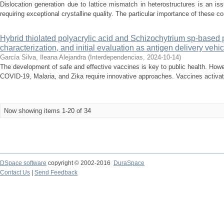
Dislocation generation due to lattice mismatch in heterostructures is an i
requiring exceptional crystalline quality. The particular importance of these 
Hybrid thiolated polyacrylic acid and Schizochytrium sp-based p
characterization, and initial evaluation as antigen delivery vehi
García Silva, Ileana Alejandra
(
Interdependencias
,
2024-10-14
)
The development of safe and effective vaccines is key to public health. Ho
COVID-19, Malaria, and Zika require innovative approaches. Vaccines activa
Now showing items 1-20 of 34
DSpace software
copyright © 2002-2016
DuraSpace
Contact Us
|
Send Feedback