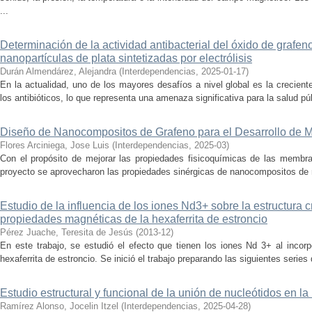
...
Determinación de la actividad antibacterial del óxido de grafen
nanopartículas de plata sintetizadas por electrólisis
Durán Almendárez, Alejandra
(
Interdependencias
,
2025-01-17
)
En la actualidad, uno de los mayores desafíos a nivel global es la crecien
los antibióticos, lo que representa una amenaza significativa para la salud pú
Diseño de Nanocompositos de Grafeno para el Desarrollo de
Flores Arciniega, Jose Luis
(
Interdependencias
,
2025-03
)
Con el propósito de mejorar las propiedades fisicoquímicas de las membr
proyecto se aprovecharon las propiedades sinérgicas de nanocompositos de m
Estudio de la influencia de los iones Nd3+ sobre la estructura cr
propiedades magnéticas de la hexaferrita de estroncio
Pérez Juache, Teresita de Jesús
(
2013-12
)
En este trabajo, se estudió el efecto que tienen los iones Nd 3+ al incorpo
hexaferrita de estroncio. Se inició el trabajo preparando las siguientes series
Estudio estructural y funcional de la unión de nucleótidos en 
Ramírez Alonso, Jocelin Itzel
(
Interdependencias
,
2025-04-28
)