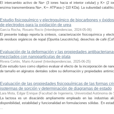
El intercambio activo de Na+ (3 iones hacia el interior celular) y K+ (2 io
enzima transmembrana Na+, K+- ATPasa (~110 KDa). La subunidad catalítica α
Estudio fisicoquímico y electroquímico de biocarbones y óxidos
de electrodos para la oxidación de urea
García Rocha, Rosario Rocío
(
Interdependencias
,
2024-05-06
)
El presente trabajo reporta la síntesis, caracterización fisicoquímica y elec
de residuos orgánicos de nopal (Opuntia Leucotricha), desechos de café (Cof
Evaluación de la deformación y las propiedades antibacteriana
mezclados con nanopartículas de plata
Rivera Cortés, Mario Azareel
(
Interdependencias
,
2025-06-25
)
Este estudio tuvo como objetivo evaluar el efecto de la incorporación de na
de tamaño en alginatos dentales sobre su deformación y propiedades antimicr
Evaluación de las propiedades fisicoquímicas de las formas cris
isotermas de sorción y determinación de diagramas de estado
Lara Mota, Edgar Enrique
(
Facultad de Ingeniería, Universidad Autónoma de 
La lactosa es un disacárido ampliamente empleado en las industrias al
disponibilidad, estabilidad y funcionalidad en formulaciones sólidas. En esta
...