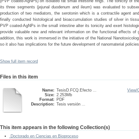
(PVP coated-AgNPs) on isolated rat small intestine rings. The tonicity of the 
its three segments (jejunal duodenum and ileum) was evaluated to subseq
production of two mediators, the serotonin which is a contractile agent and
finally conducted histological and bioaccumulation studies of silver in tis
PVP coated-AgNPs in the small intestine alter its tonicity and exert histolog
provide valuable new and relevant information on the functional effects of
addition, this work is immersed in the initiative of the National Nanotoxic
so it also has implications for the future development of nanomaterial polici
Show full item record
Files in this item
Name:
TesisD.FCQ.Efecto ...
View/
Size:
2.253Mb
Format:
PDF
Description:
Tesis versión ...
This item appears in the following Collection(s)
.Doctorado en Ciencias en Bioproceso