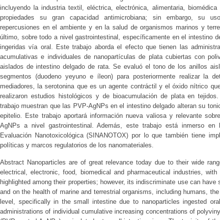
incluyendo la industria textil, eléctrica, electrónica, alimentaria, biomédi
propiedades su gran capacidad antimicrobiana; sin embargo, su uso
repercusiones en el ambiente y en la salud de organismos marinos y terre
último, sobre todo a nivel gastrointestinal, específicamente en el intestino
ingeridas vía oral. Este trabajo aborda el efecto que tienen las administ
acumulativas e individuales de nanopartículas de plata cubiertas con poliv
aislados de intestino delgado de rata. Se evaluó el tono de los anillos ai
segmentos (duodeno yeyuno e íleon) para posteriormente realizar la de
mediadores, la serotonina que es un agente contráctil y el óxido nítrico qu
realizaron estudios histológicos y de bioacumulación de plata en tejidos.
trabajo muestran que las PVP-AgNPs en el intestino delgado alteran su toni
epitelio. Este trabajo aportará información nueva valiosa y relevante sob
AgNPs a nivel gastrointestinal. Además, este trabajo está inmerso en l
Evaluación Nanotoxicológica (SINANOTOX) por lo que también tiene implic
políticas y marcos regulatorios de los nanomateriales.
Abstract Nanoparticles are of great relevance today due to their wide range 
electrical, electronic, food, biomedical and pharmaceutical industries, with
highlighted among their properties; however, its indiscriminate use can have
and on the health of marine and terrestrial organisms, including humans, the l
level, specifically in the small intestine due to nanoparticles ingested or
administrations of individual cumulative increasing concentrations of polyviny