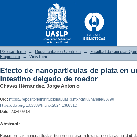
DSpace Home
→
Documentación Científica
→
Facultad de Ciencias Quí
Bioproceso
→
View Item
Efecto de nanopartículas de plata en 
Efecto de nanopartículas de 
intestino delgado de roedor
roedor
Chávez Hérnández, Jorge Antonio
URI:
https://repositorioinstitucional.uaslp.mx/xmlui/handle/i/8790
https://doi.org/10.3389/fnano.2024.1386312
Date:
2024-09-04
Abstract:
Resumen Las nanopartículas tienen una gran relevancia en la actualidad de