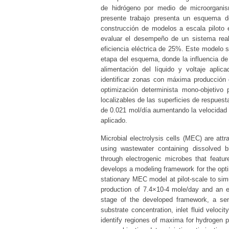
de hidrógeno por medio de microorganis
presente trabajo presenta un esquema 
construcción de modelos a escala piloto
evaluar el desempeño de un sistema real
eficiencia eléctrica de 25%. Este modelo 
etapa del esquema, donde la influencia de 
alimentación del líquido y voltaje aplic
identificar zonas con máxima producción 
optimización determinista mono-objetivo
localizables de las superficies de respue
de 0.021 mol/día aumentando la velocidad d
aplicado.
Microbial electrolysis cells (MEC) are attr
using wastewater containing dissolved b
through electrogenic microbes that feature
develops a modeling framework for the opti
stationary MEC model at pilot-scale to sim
production of 7.4×10-4 mole/day and an e
stage of the developed framework, a sensi
substrate concentration, inlet fluid veloci
identify regiones of maxima for hydrogen pr