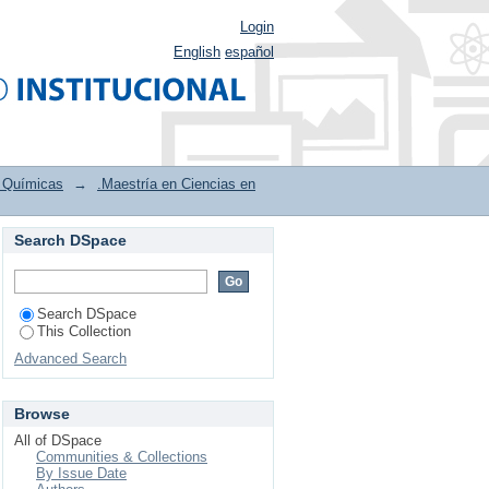
Login
English
español
s Químicas
→
.Maestría en Ciencias en
Search DSpace
ara la producción de
Search DSpace
This Collection
Advanced Search
Browse
All of DSpace
Communities & Collections
By Issue Date