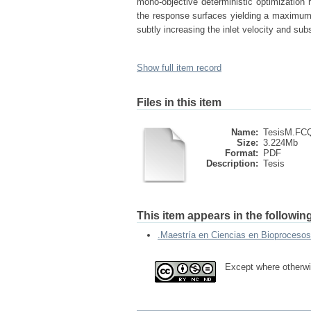
mono-objective deterministic optimization 
the response surfaces yielding a maximum 
subtly increasing the inlet velocity and su
Show full item record
Files in this item
Name:
TesisM.FCQ
Size:
3.224Mb
Format:
PDF
Description:
Tesis
This item appears in the following
.Maestría en Ciencias en Bioprocesos
Except where otherwis