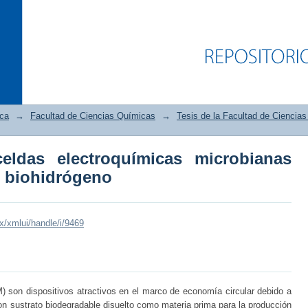
ica
→
Facultad de Ciencias Químicas
→
Tesis de la Facultad de Ciencia
eldas electroquímicas microbianas
ldas electroquímicas microbianas p
e biohidrógeno
mx/xmlui/handle/i/9469
) son dispositivos atractivos en el marco de economía circular debido a
son sustrato biodegradable disuelto como materia prima para la producción