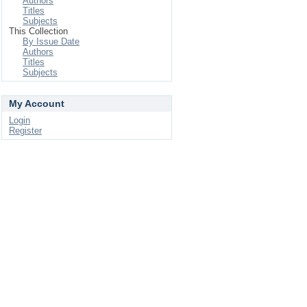
Authors
Titles
Subjects
This Collection
By Issue Date
Authors
Titles
Subjects
My Account
Login
Register