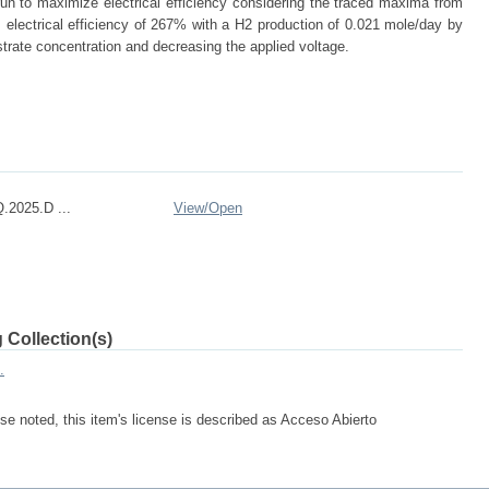
run to maximize electrical efficiency considering the traced maxima from
electrical efficiency of 267% with a H2 production of 0.021 mole/day by
bstrate concentration and decreasing the applied voltage.
.2025.D ...
View/
Open
 Collection(s)
.
e noted, this item's license is described as Acceso Abierto