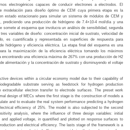
mos electrogénicos capaces de conducir electrones a electrodos. El
de modelación para diseño óptimo de CEM cuya primera etapa es la
 en estado estacionario para simular un sistema de módulos de CEM y
, prediciendo una producción de hidrógeno de 7.4×10-4 mol/día y una
se somete al esquema que involucra un análisis de sensibilidad, segunda
tres variables de diseño: concentración inicial de sustrato, velocidad de
ado, es cuantificada y representada en superficies de respuesta para
de hidrógeno y eficiencia eléctrica. La etapa final del esquema es una
 para la maximización de la eficiencia eléctrica tomando los máximos
sta encontrando una eficiencia máxima de 267% con una producción de H2
e alimentación y la concentración de sustrato y disminuyendo el voltaje
active devices within a circular economy model due to their capability of
iodegradable substrate serving as feedstock for hydrogen production
 extracellular electron transfer to electrode surfaces. The preset work
mal design of MECs where the first stage is the construction of models a
ulate and to evaluate the real system performance predicting a hydrogen
lectrical efficiency of 25%. The model is also subjected to the second
tivity analysis, where the influence of three design variables: initial
ty and applied voltage, in quantified and plotted on response surfaces to
oduction and electrical efficiency. The lasts stage of the framework is a