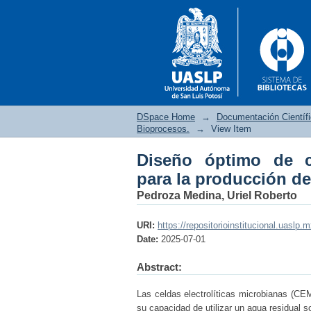
DSpace Home
→
Documentación Científ
Bioprocesos.
→
View Item
Diseño óptimo de c
Diseño óptimo de ce
para la producción d
biohidrógeno
Pedroza Medina, Uriel Roberto
URI:
https://repositorioinstitucional.uaslp.
Date:
2025-07-01
Abstract:
Las celdas electrolíticas microbianas (CEM
su capacidad de utilizar un agua residual 