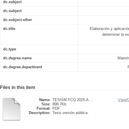
dc.subject
dc.subject
dc.subject.other
dc.title
Elaboración y aplicaci
determinar la es
dc.type
dc.degree.name
Maestr
dc.degree.department
Files in this item
Name:
TESISM.FCQ.2025.A ...
View/
Size:
898.7Kb
Format:
PDF
Description:
Tesis versión pública.