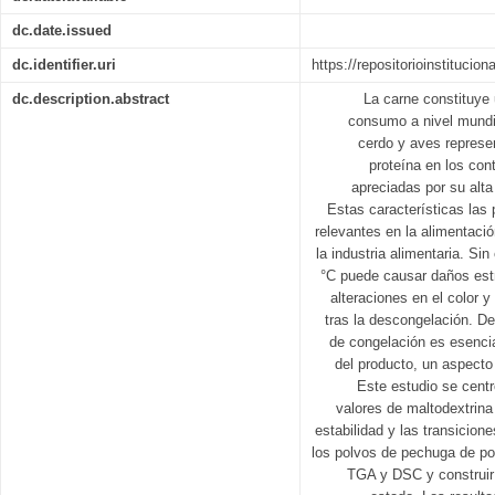
dc.date.issued
dc.identifier.uri
https://repositorioinstitucio
dc.description.abstract
La carne constituye
consumo a nivel mundia
cerdo y aves represe
proteína en los con
apreciadas por su alta 
Estas características la
relevantes en la alimentaci
la industria alimentaria. Si
°C puede causar daños estr
alteraciones en el color y
tras la descongelación. De
de congelación es esencial
del producto, un aspecto 
Este estudio se centr
valores de maltodextrina
estabilidad y las transiciones té
los polvos de pechuga de pol
TGA y DSC y construir