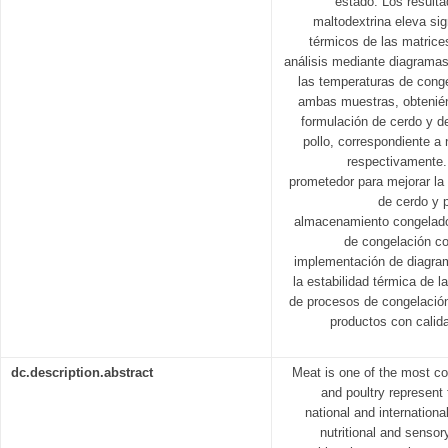
estado. Los resulta
maltodextrina eleva si
térmicos de las matrices
análisis mediante diagramas
las temperaturas de cong
ambas muestras, obtenién
formulación de cerdo y de
pollo, correspondiente a
respectivamente. 
prometedor para mejorar la 
de cerdo y 
almacenamiento congelado
de congelación co
implementación de diagram
la estabilidad térmica de la
de procesos de congelación
productos con calid
dc.description.abstract
Meat is one of the most c
and poultry represent
national and internationa
nutritional and sensor