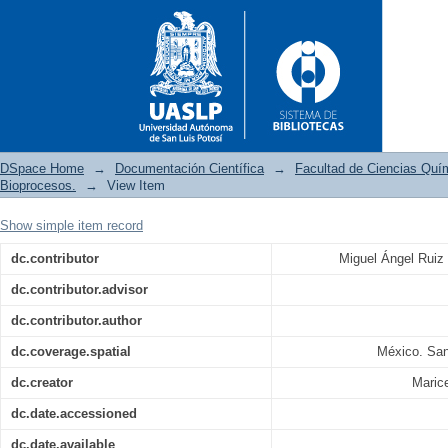
DSpace Home
→
Documentación Científica
→
Facultad de Ciencias Quí
Bioprocesos.
→
View Item
Show simple item record
Elaboración y aplicación de d
dc.contributor
Miguel Ángel Ruiz
matrices proteicas deshidrata
dc.contributor.advisor
dc.contributor.author
dc.coverage.spatial
México. San
dc.creator
Maric
dc.date.accessioned
dc.date.available