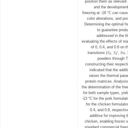
position them as relevant
and the development 
freezing at -18 °C can cause
color alterations, and pro
Determining the optimal fr
to guarantee produ
addressed in the li
evaluating the effects of m
of 0, 0.4, and 0.8 on t
transitions (𝑇𝑔, 𝑇𝑔', 𝑇
powders through 
constructing their respect
indicated that the addit
raises the thermal para
protein matrices. Analysis
the determination of the fr
for both sample types, yiel
-13 °C for the pork formulat
for the chicken formulat
0.4, and 0.8, respectiv
additive for improving t
chicken, enabling frozen 
standard commercial freez