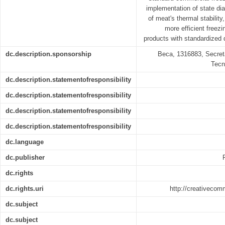
implementation of state dia
of meat's thermal stability
more efficient freez
products with standardized 
dc.description.sponsorship
Beca, 1316883, Secret
Tecn
dc.description.statementofresponsibility
dc.description.statementofresponsibility
dc.description.statementofresponsibility
dc.description.statementofresponsibility
dc.language
dc.publisher
dc.rights
dc.rights.uri
http://creativecom
dc.subject
dc.subject