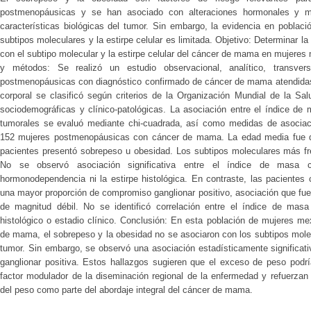
postmenopáusicas y se han asociado con alteraciones hormonales y met
características biológicas del tumor. Sin embargo, la evidencia en poblac
subtipos moleculares y la estirpe celular es limitada. Objetivo: Determinar 
con el subtipo molecular y la estirpe celular del cáncer de mama en mujere
y métodos: Se realizó un estudio observacional, analítico, transver
postmenopáusicas con diagnóstico confirmado de cáncer de mama atendidas
corporal se clasificó según criterios de la Organización Mundial de la Sal
sociodemográficas y clínico-patológicas. La asociación entre el índice de 
tumorales se evaluó mediante chi-cuadrada, así como medidas de asociaci
152 mujeres postmenopáusicas con cáncer de mama. La edad media fue de
pacientes presentó sobrepeso u obesidad. Los subtipos moleculares más fre
No se observó asociación significativa entre el índice de masa co
hormonodependencia ni la estirpe histológica. En contraste, las pacientes
una mayor proporción de compromiso ganglionar positivo, asociación que fue
de magnitud débil. No se identificó correlación entre el índice de masa
histológico o estadio clínico. Conclusión: En esta población de mujeres 
de mama, el sobrepeso y la obesidad no se asociaron con los subtipos molecu
tumor. Sin embargo, se observó una asociación estadísticamente significat
ganglionar positiva. Estos hallazgos sugieren que el exceso de peso pod
factor modulador de la diseminación regional de la enfermedad y refuerzan 
del peso como parte del abordaje integral del cáncer de mama.