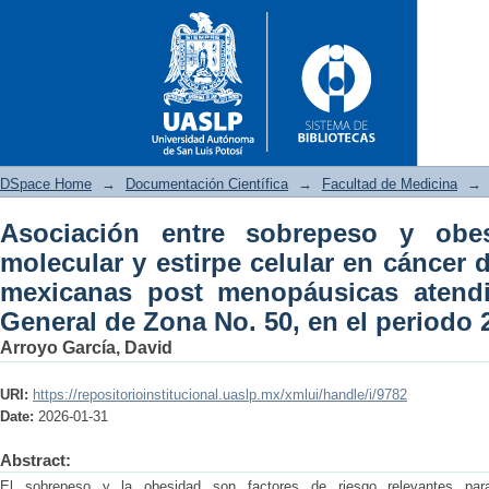
DSpace Home
→
Documentación Científica
→
Facultad de Medicina
→
Asociación entre sobrepeso y obe
Asociación entre sobrepeso y 
molecular y estirpe celular en cáncer
cáncer de mama en mujeres
mexicanas post menopáusicas atendi
Hospital General de Zona No. 5
General de Zona No. 50, en el periodo 
Arroyo García, David
URI:
https://repositorioinstitucional.uaslp.mx/xmlui/handle/i/9782
Date:
2026-01-31
Abstract:
El sobrepeso y la obesidad son factores de riesgo relevantes p