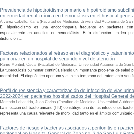
Prevalencia de hipotiroidismo primario e hipotiroidismo subclí
enfermedad renal crónica en hemodiálisis en el hospital gener
Álvarez Cabello, Karla
(
Facultad de Medicina, Universidad Autónoma de San 
El hipotiroidismo es una endocrinopatía frecuente en pacientes co
especialmente en aquellos en hemodiálisis. Esta disfunción tiroidea pue
disfunción ...
Factores relacionados al retraso en el diagnóstico y tratamient
pulmonar en un hospital de segundo nivel de atención
Ramé Montiel, Oscar
(
Facultad de Medicina, Universidad Autónoma de San L
La tuberculosis pulmonar continúa siendo un importante problema de salud pú
mortalidad. El diagnóstico oportuno y el inicio temprano del tratamiento son f
Perfil de resistencia y caracterización de infección de vías uri
2022-2024 en pacientes hospitalizados del Hospital General d
Mercado Labastida, Juan Carlos
(
Facultad de Medicina, Universidad Autóno
La infección del tracto urinario (ITU) constituye una de las infecciones bact
representa una causa relevante de morbilidad tanto en el ámbito comunitario c
Factores de riesgo y bacterias asociados a peritonitis en pacien
peritoneal en Hospital General de Zona no. 2 de San Luis Potos