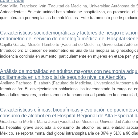
Luis Potosí
Soto Villa, Francisco Iván
(
Facultad de Medicina, Universidad Autónoma de 
Antecedentes: En esta unidad hospitalaria se hospitalizan, en promedio, al
quimioterapia por neoplasias hematológicas. Este tratamiento puede producir
Características sociodemográficas y factores de riesgo relacio
endometrio del servicio de oncología médica del Hospital Gen
Capilla García, Moisés Humberto
(
Facultad de Medicina, Universidad Autóno
Introducción: El cáncer de endometrio es una de las neoplasias ginecológic
incidencia continúa en aumento, particularmente en mujeres en etapa peri y 
Análisis de mortalidad en adultos mayores con neumonía adqu
polifarmacia en un hospital de segundo nivel de Atención.
Arellano Pacheco, Elizabeth
(
Facultad de Medicina, Universidad Autónoma d
Introducción: El envejecimiento poblacional ha incrementado la carga de e
los adultos mayores, particularmente la neumonía adquirida en la comunidad, 
Características clínicas, bioquímicas y evolución de pacientes 
consumo de alcohol en el Hospital Regional de Alta Especialid
Guadarrama Morfín, María José
(
Facultad de Medicina, Universidad Autónom
La hepatitis grave asociada a consumo de alcohol es una entidad asociad
México, se reporta mortalidad global intrahospitalaria de 36% y 51% a 90 días