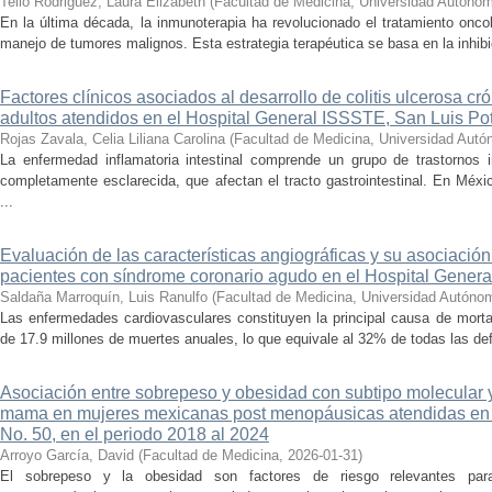
Tello Rodriguez, Laura Elizabeth
(
Facultad de Medicina, Universidad Autóno
En la última década, la inmunoterapia ha revolucionado el tratamiento oncol
manejo de tumores malignos. Esta estrategia terapéutica se basa en la inhibic
Factores clínicos asociados al desarrollo de colitis ulcerosa cr
adultos atendidos en el Hospital General ISSSTE, San Luis Po
Rojas Zavala, Celia Liliana Carolina
(
Facultad de Medicina, Universidad Autó
La enfermedad inflamatoria intestinal comprende un grupo de trastornos in
completamente esclarecida, que afectan el tracto gastrointestinal. En Méxi
...
Evaluación de las características angiográficas y su asociación
pacientes con síndrome coronario agudo en el Hospital Gener
Saldaña Marroquín, Luis Ranulfo
(
Facultad de Medicina, Universidad Autóno
Las enfermedades cardiovasculares constituyen la principal causa de mort
de 17.9 millones de muertes anuales, lo que equivale al 32% de todas las def
Asociación entre sobrepeso y obesidad con subtipo molecular y
mama en mujeres mexicanas post menopáusicas atendidas en 
No. 50, en el periodo 2018 al 2024
Arroyo García, David
(
Facultad de Medicina
,
2026-01-31
)
El sobrepeso y la obesidad son factores de riesgo relevantes p