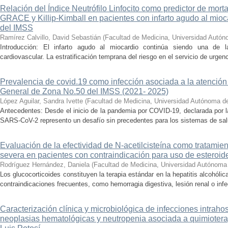
Relación del Índice Neutrófilo Linfocito como predictor de mor
GRACE y Killip-Kimball en pacientes con infarto agudo al mio
del IMSS
Ramírez Calvillo, David Sebastián
(
Facultad de Medicina, Universidad Autón
Introducción: El infarto agudo al miocardio continúa siendo una de l
cardiovascular. La estratificación temprana del riesgo en el servicio de urgen
Prevalencia de covid.19 como infección asociada a la atención 
General de Zona No.50 del IMSS (2021- 2025)
López Aguilar, Sandra Ivette
(
Facultad de Medicina, Universidad Autónoma d
Antecedentes: Desde el inicio de la pandemia por COVID-19, declarada por 
SARS-CoV-2 represento un desafío sin precedentes para los sistemas de salud
Evaluación de la efectividad de N-acetilcisteína como tratamient
severa en pacientes con contraindicación para uso de esteroid
Rodríguez Hernández, Daniela
(
Facultad de Medicina, Universidad Autónoma
Los glucocorticoides constituyen la terapia estándar en la hepatitis alcohól
contraindicaciones frecuentes, como hemorragia digestiva, lesión renal o infe
Caracterización clínica y microbiológica de infecciones intraho
neoplasias hematológicas y neutropenia asociada a quimioter