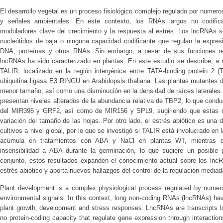
El desarrollo vegetal es un proceso fisiológico complejo regulado por numero
y señales ambientales. En este contexto, los RNAs largos no codifi
moduladores clave del crecimiento y la respuesta al estrés. Los lncRNAs s
nucleótidos de baja o ninguna capacidad codificante que regulan la expres
DNA, proteínas y otros RNAs. Sin embargo, a pesar de sus funciones re
lncRNAs ha sido caracterizado en plantas. En este estudio se describe, a 
TALIR, localizado en la región intergénica entre TATA-binding protein 2 
ubiquitina ligasa E3 RINGU en Arabidopsis thaliana. Las plantas mutantes 
menor tamaño, así como una disminución en la densidad de raíces laterales
presentan niveles alterados de la abundancia relativa de TBP2, lo que cond
del MIR396 y GRF2, así como de MIR156 y SPL9, sugiriendo que estas des
variación del tamaño de las hojas. Por otro lado, el estrés abiótico es una 
cultivos a nivel global, por lo que se investigó si TALIR está involucrado en 
acumula en tratamientos con ABA y NaCl en plantas WT, mientras 
insensibilidad a ABA durante la germinación, lo que sugiere un posibl
conjunto, estos resultados expanden el conocimiento actual sobre los lncR
estrés abiótico y aporta nuevos hallazgos del control de la regulación medi
Plant development is a complex physiological process regulated by numerou
environmental signals. In this context, long non-coding RNAs (lncRNAs) ha
plant growth, development and stress responses. LncRNAs are transcripts lon
no protein-coding capacity that regulate gene expression through interacti