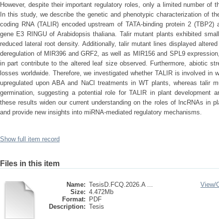
However, despite their important regulatory roles, only a limited number of 
In this study, we describe the genetic and phenotypic characterization of t
coding RNA (TALIR) encoded upstream of TATA-binding protein 2 (TBP2) an
gene E3 RINGU of Arabidopsis thaliana. Talir mutant plants exhibited small
reduced lateral root density. Additionally, talir mutant lines displayed altere
deregulation of MIR396 and GRF2, as well as MIR156 and SPL9 expression, 
in part contribute to the altered leaf size observed. Furthermore, abiotic s
losses worldwide. Therefore, we investigated whether TALIR is involved in w
upregulated upon ABA and NaCl treatments in WT plants, whereas talir mut
germination, suggesting a potential role for TALIR in plant development a
these results widen our current understanding on the roles of lncRNAs in 
and provide new insights into miRNA-mediated regulatory mechanisms.
Show full item record
Files in this item
Name:
TesisD.FCQ.2026.A ...
View/
Size:
4.472Mb
Format:
PDF
Description:
Tesis