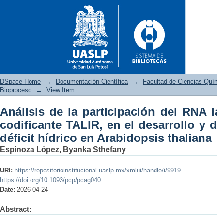
DSpace Home
→
Documentación Científica
→
Facultad de Ciencias Quí
Bioproceso
→
View Item
Análisis de la participación del RNA 
Análisis de la participación d
codificante TALIR, en el desarrollo y d
desarrollo y durante el estrés 
déficit hídrico en Arabidopsis thaliana
Espinoza López, Byanka Sthefany
URI:
https://repositorioinstitucional.uaslp.mx/xmlui/handle/i/9919
https://doi.org/10.1093/pcp/pcag040
Date:
2026-04-24
Abstract: