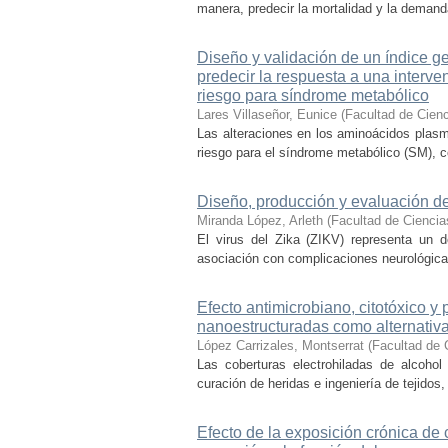
manera, predecir la mortalidad y la demanda 
Diseño y validación de un índice 
predecir la respuesta a una interve
riesgo para síndrome metabólico
Lares Villaseñor, Eunice
(
Facultad de Cien
Las alteraciones en los aminoácidos plasmá
riesgo para el síndrome metabólico (SM), com
Diseño, producción y evaluación de
Miranda López, Arleth
(
Facultad de Cienci
El virus del Zika (ZIKV) representa un d
asociación con complicaciones neurológicas
Efecto antimicrobiano, citotóxico y
nanoestructuradas como alternativa 
López Carrizales, Montserrat
(
Facultad de 
Las coberturas electrohiladas de alcohol
curación de heridas e ingeniería de tejido
Efecto de la exposición crónica de c