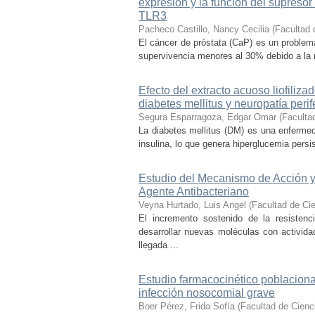
expresión y la función del supresor
TLR3
Pacheco Castillo, Nancy Cecilia
(
Facultad 
El cáncer de próstata (CaP) es un proble
supervivencia menores al 30% debido a la re
Efecto del extracto acuoso liofilizad
diabetes mellitus y neuropatía perif
Segura Esparragoza, Edgar Omar
(
Faculta
La diabetes mellitus (DM) es una enfermeda
insulina, lo que genera hiperglucemia persi
Estudio del Mecanismo de Acción y
Agente Antibacteriano
Veyna Hurtado, Luis Angel
(
Facultad de Ci
El incremento sostenido de la resisten
desarrollar nuevas moléculas con activida
llegada ...
Estudio farmacocinético poblacion
infección nosocomial grave
Boer Pérez, Frida Sofía
(
Facultad de Cien