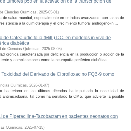
 de tumores p53 en la activación de la transcripción de
de Ciencias Químicas
,
2025-05-01
)
ma de salud mundial, especialmente en estadios avanzados, con tasas de
sistencia a la quimioterapia y el crecimiento tumoral andrógeno-in ...
o de Calea urticifolia (Mill.) DC. en modelos in vivo de
érica diabética
d de Ciencias Químicas
,
2025-08-05
)
d crónica caracterizada por deficiencia en la producción o acción de la
stente y complicaciones como la neuropatía periférica diabética ...
 Toxicidad del Derivado de Ciprofloxacino FQB-9 como
encias Químicas
,
2026-01-07
)
cia bacteriana en las últimas décadas ha impulsado la necesidad de
d antimicrobiana, tal como ha señalado la OMS, que advierte la posible
al de Piperacilina-Tazobactam en pacientes neonatos con
cias Químicas
,
2025-07-15
)