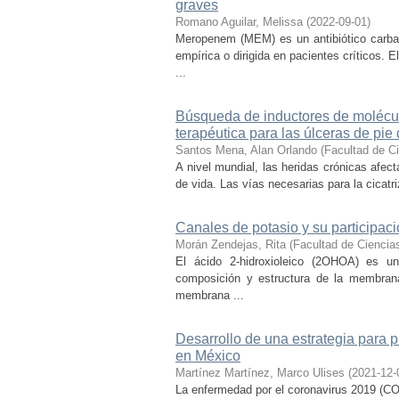
graves
Romano Aguilar, Melissa
(
2022-09-01
)
Meropenem (MEM) es un antibiótico carba
empírica o dirigida en pacientes críticos. 
...
Búsqueda de inductores de molécul
terapéutica para las úlceras de pie 
Santos Mena, Alan Orlando
(
Facultad de C
A nivel mundial, las heridas crónicas afec
de vida. Las vías necesarias para la cicatri
Canales de potasio y su participació
Morán Zendejas, Rita
(
Facultad de Cienci
El ácido 2-hidroxioleico (2OHOA) es un
composición y estructura de la membrana
membrana ...
Desarrollo de una estrategia para 
en México
Martínez Martínez, Marco Ulises
(
2021-12-
La enfermedad por el coronavirus 2019 (CO