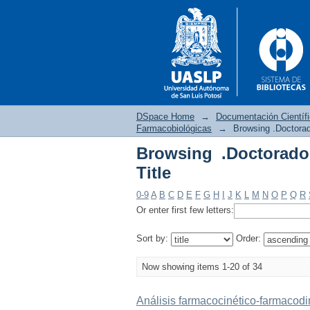
DSpace Home
→
Documentación Científ
Farmacobiológicas
→
Browsing .Doctorad
Browsing .Doctorado
Browsing .Doctorado 
Title
0-9
A
B
C
D
E
F
G
H
I
J
K
L
M
N
O
P
Q
R
Or enter first few letters:
Sort by:
Order:
Now showing items 1-20 of 34
Análisis farmacocinético-farmacod