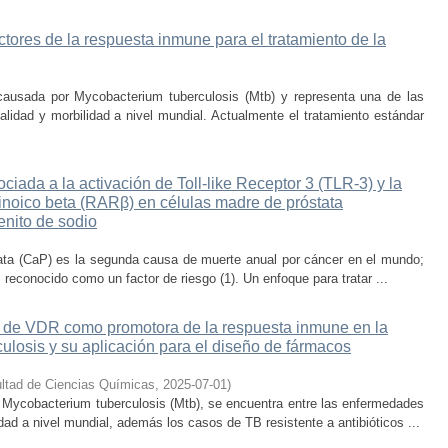
ores de la respuesta inmune para el tratamiento de la
causada por Mycobacterium tuberculosis (Mtb) y representa una de las
idad y morbilidad a nivel mundial. Actualmente el tratamiento estándar
ciada a la activación de Toll-like Receptor 3 (TLR-3) y la
tinoico beta (RARβ) en células madre de próstata
enito de sodio
ata (CaP) es la segunda causa de muerte anual por cáncer en el mundo;
s reconocido como un factor de riesgo (1). Un enfoque para tratar ...
e de VDR como promotora de la respuesta inmune en la
ulosis y su aplicación para el diseño de fármacos
ltad de Ciencias Químicas
,
2025-07-01
)
o Mycobacterium tuberculosis (Mtb), se encuentra entre las enfermedades
ad a nivel mundial, además los casos de TB resistente a antibióticos ...