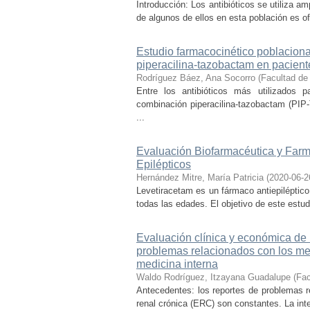
Introducción: Los antibióticos se utiliza 
de algunos de ellos en esta población es off-
Estudio farmacocinético poblacional
piperacilina-tazobactam en pacient
Rodríguez Báez, Ana Socorro
(
Facultad de
Entre los antibióticos más utilizados 
combinación piperacilina-tazobactam (PIP-
...
Evaluación Biofarmacéutica y Farm
Epilépticos
Hernández Mitre, María Patricia
(
2020-06-2
Levetiracetam es un fármaco antiepiléptico 
todas las edades. El objetivo de este estud
Evaluación clínica y económica de 
problemas relacionados con los me
medicina interna
Waldo Rodríguez, Itzayana Guadalupe
(
Fac
Antecedentes: los reportes de problemas
renal crónica (ERC) son constantes. La int