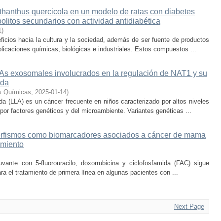
uthanthus quercicola en un modelo de ratas con diabetes
olitos secundarios con actividad antidiabética
1
)
ficios hacia la cultura y la sociedad, además de ser fuente de productos
icaciones químicas, biológicas e industriales. Estos compuestos ...
s exosomales involucrados en la regulación de NAT1 y su
uda
as Químicas
,
2025-01-14
)
uda (LLA) es un cáncer frecuente en niños caracterizado por altos niveles
por factores genéticos y del microambiente. Variantes genéticas ...
orfismos como biomarcadores asociados a cáncer de mama
amiento
uvante con 5-fluorouracilo, doxorrubicina y ciclofosfamida (FAC) sigue
ra el tratamiento de primera línea en algunas pacientes con ...
Next Page