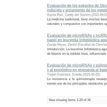
Evaluación de los extractos de Str
inducida y aislamiento de los metab
Arjona Ruiz, Carely del Socorro
(
2022-08-0
La medicina tradicional, tiene muchos bene
naturales y compuestos con importantes apl
Evaluación de microRNAs y lncRNA
papel en leucemia linfoblástica ag
Zavala Reyes, Daniel
(
Facultad de Cienci
Introducción: La leucemia linfoblástica ag
de blastos en la médula ósea, influenciado 
Evaluación de microRNAs y polim
y al pronóstico en respuesta al trat
Turiján Espinoza, Eneida
(
2021-02-25
)
La resistencia a la quimioterapia neoady
siendo uno de los principales obstáculos pa
Now showing items 1-20 of 34