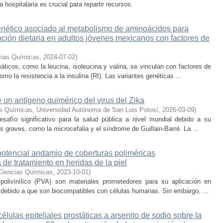
hospitalaria es crucial para repartir recursos.
genético asociado al metabolismo de aminoácidos para
nción dietaria en adultos jóvenes mexicanos con factores de
cias Químicas
,
2024-07-02
)
ticos, como la leucina, isoleucina y valina, se vinculan con factores de
o la resistencia a la insulina (RI). Las variantes genéticas ...
 un antígeno quimérico del virus del Zika
as Químicas, Universidad Autónoma de San Luis Potosí
,
2026-03-09
)
esafío significativo para la salud pública a nivel mundial debido a su
 graves, como la microcefalia y el síndrome de Guillain-Barré. La ...
 potencial andamio de coberturas poliméricas
de tratamiento en heridas de la piel
Ciencias Químicas
,
2023-10-01
)
 polivinílico (PVA) son materiales prometedores para su aplicación en
s, debido a que son biocompatibles con células humanas. Sin embargo, ...
élulas epiteliales prostáticas a arsenito de sodio sobre la