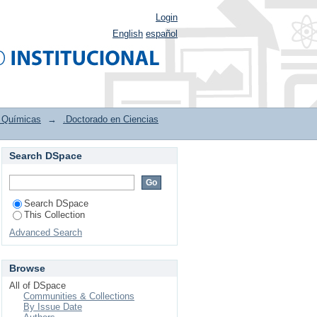
Login
English
español
s Químicas
→
.Doctorado en Ciencias
Search DSpace
e
Search DSpace
This Collection
Advanced Search
Browse
All of DSpace
Communities & Collections
By Issue Date