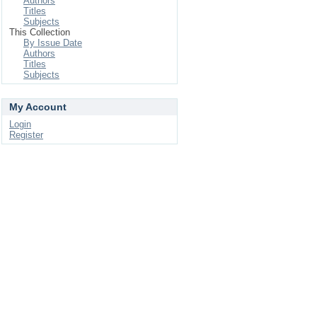
Authors
Titles
Subjects
This Collection
By Issue Date
Authors
Titles
Subjects
My Account
Login
Register