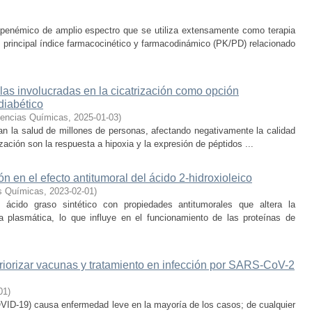
penémico de amplio espectro que se utiliza extensamente como terapia
El principal índice farmacocinético y farmacodinámico (PK/PD) relacionado
as involucradas en la cicatrización como opción
diabético
iencias Químicas
,
2025-01-03
)
tan la salud de millones de personas, afectando negativamente la calidad
zación son la respuesta a hipoxia y la expresión de péptidos ...
n en el efecto antitumoral del ácido 2-hidroxioleico
as Químicas
,
2023-02-01
)
 ácido graso sintético con propiedades antitumorales que altera la
 plasmática, lo que influye en el funcionamiento de las proteínas de
priorizar vacunas y tratamiento en infección por SARS-CoV-2
01
)
VID-19) causa enfermedad leve en la mayoría de los casos; de cualquier