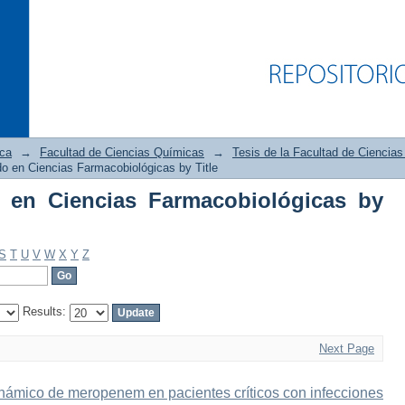
ica
→
Facultad de Ciencias Químicas
→
Tesis de la Facultad de Ciencia
o en Ciencias Farmacobiológicas by Title
 en Ciencias Farmacobiológicas by
en Ciencias Farmacobiológicas by Titl
S
T
U
V
W
X
Y
Z
Results:
Next Page
inámico de meropenem en pacientes críticos con infecciones