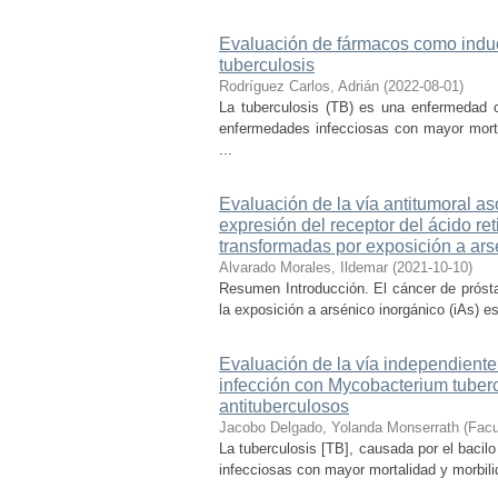
Evaluación de fármacos como induct
tuberculosis
Rodríguez Carlos, Adrián
(
2022-08-01
)
La tuberculosis (TB) es una enfermedad 
enfermedades infecciosas con mayor mortal
...
Evaluación de la vía antitumoral aso
expresión del receptor del ácido re
transformadas por exposición a ars
Alvarado Morales, Ildemar
(
2021-10-10
)
Resumen Introducción. El cáncer de próst
la exposición a arsénico inorgánico (iAs) e
Evaluación de la vía independient
infección con Mycobacterium tuberc
antituberculosos
Jacobo Delgado, Yolanda Monserrath
(
Facu
La tuberculosis [TB], causada por el bacil
infecciosas con mayor mortalidad y morbilid