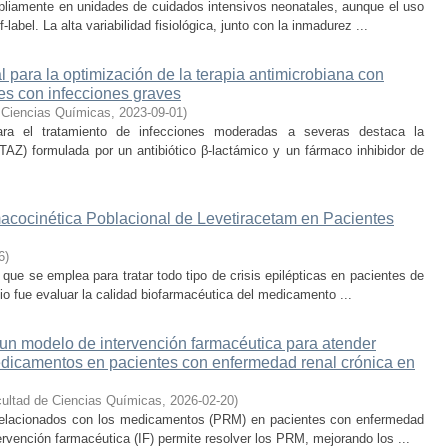
ampliamente en unidades de cuidados intensivos neonatales, aunque el uso
label. La alta variabilidad fisiológica, junto con la inmadurez ...
 para la optimización de la terapia antimicrobiana con
es con infecciones graves
 Ciencias Químicas
,
2023-09-01
)
para el tratamiento de infecciones moderadas a severas destaca la
TAZ) formulada por un antibiótico β-lactámico y un fármaco inhibidor de
acocinética Poblacional de Levetiracetam en Pacientes
6
)
que se emplea para tratar todo tipo de crisis epilépticas en pacientes de
io fue evaluar la calidad biofarmacéutica del medicamento ...
un modelo de intervención farmacéutica para atender
dicamentos en pacientes con enfermedad renal crónica en
ultad de Ciencias Químicas
,
2026-02-20
)
 relacionados con los medicamentos (PRM) en pacientes con enfermedad
ervención farmacéutica (IF) permite resolver los PRM, mejorando los ...